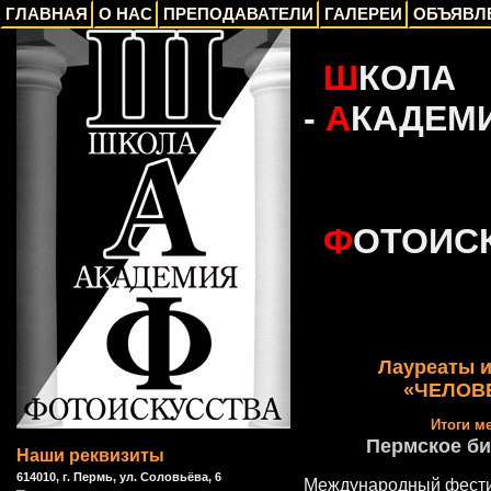
ГЛАВНАЯ
О НАС
ПРЕПОДАВАТЕЛИ
ГАЛЕРЕИ
ОБЪЯВЛ
_
Ш
КОЛА
-
А
КАДЕМ
_
Ф
ОТОИС
Лауреаты и
«ЧЕЛОВЕ
Итоги м
Пермское би
Наши реквизиты
614010, г. Пермь, ул. Соловьёва, 6
Международный фести