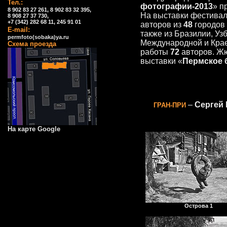
Тел.:
фотографии-2013
» п
8 902 83 27 261, 8 902 83 32 395,
На выставки фестива
8 908 27 37 730,
+7 (342) 282 68 11, 245 91 01
авторов из
48
городов 
E-mail:
также из Бразилии, Уз
permfoto(sobaka)ya.ru
Международной и Кра
Схема проезда
работы
72
авторов. Ж
выставки «
Пермское 
–
Сергей
ГРАН-ПРИ
На карте Google
Острова 1